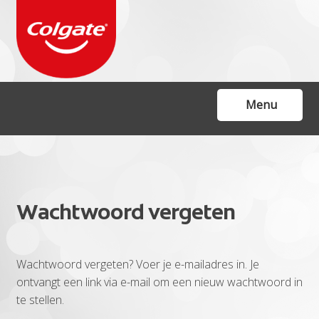
Ga
Ga
door
naar
naar
de
navigatie
inhoud
Menu
Home
Kalender
Wachtwoord vergeten
Contactformulier
FAQ
Wachtwoord vergeten? Voer je e-mailadres in. Je
NL Webshop:
ontvangt een link via e-mail om een nieuw wachtwoord in
te stellen.