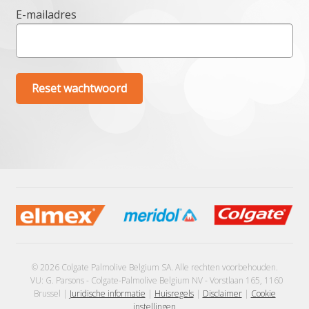
E-mailadres
Reset wachtwoord
© 2026 Colgate Palmolive Belgium SA. Alle rechten voorbehouden.
VU: G. Parsons - Colgate-Palmolive Belgium NV - Vorstlaan 165, 1160
Brussel |
Juridische informatie
|
Huisregels
|
Disclaimer
|
Cookie
instellingen