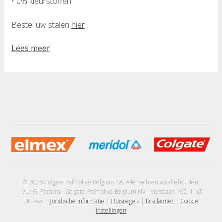
• 0% kleurstoffen
Bestel uw stalen
hier
Lees meer
© 2026 Colgate Palmolive Belgium SA. Alle rechten voorbehouden.
VU: G. Parsons - Colgate-Palmolive Belgium NV - Vorstlaan 165, 1160
Brussel |
Juridische informatie
|
Huisregels
|
Disclaimer
|
Cookie
instellingen